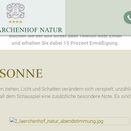
Buchen Sie bei uns direkt über Telefon oder Email
r & Appartements
Sommer Aktiv
und erhalten Sie dabei 15 Prozent Ermäßigung.
& Infos
Wandern
r
Biken
 SONNE
ements
Golfen
 buchen
Wassererlebnis
ziehen, Licht und Schatten verändern sich verspielt, unzähl
vleistungen
Kultur & Ausflüge
 all dem Schauspiel eine zusätzliche besondere Note. Es si
spakete