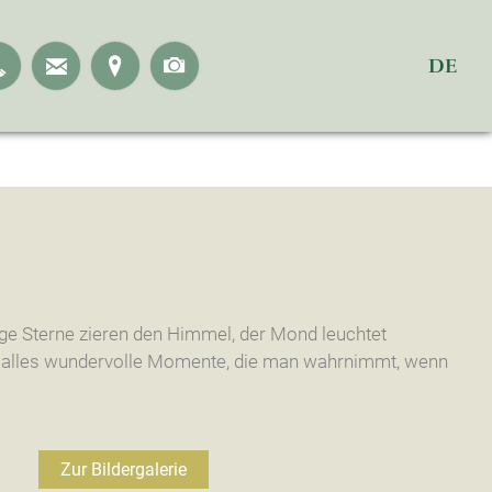
DE
+43 5212 4767
info@laerchenhofnatur.at
Anreise
Bilder
Winter Aktiv
Kontakt
Winterwandern
Anfrage
Langlaufen
Anreise
Skifahren
Natur BLOG
Schnee-Erlebnis
Bildergalerie
ige Sterne zieren den Himmel, der Mond leuchtet
Alpenbäder
Öffnungszeiten
nd alles wundervolle Momente, die man wahrnimmt, wenn
Zur Bildergalerie