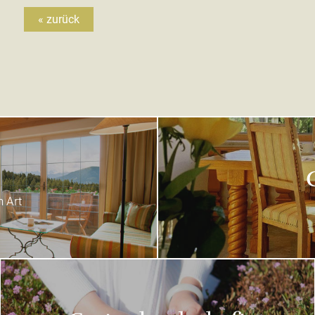
« zurück
 Art