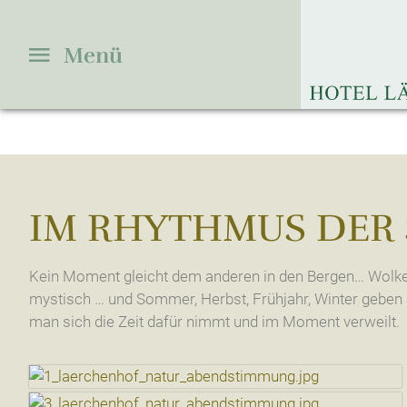
Menü
Lärchenhof Natur
Zimme
Willkommen
Preise 
Weitblick & Lage
Zimme
IM RHYTHMUS DER
Frühstück
Appart
Sauna
Online
Kein Moment gleicht dem anderen in den Bergen… Wolken 
Gartenlandschaft
Inklusi
mystisch … und Sommer, Herbst, Frühjahr, Winter geben
Besonderheiten
Urlaub
man sich die Zeit dafür nimmt und im Moment verweilt.